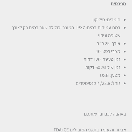
מפרטים
חומרים: סיליקון
רמת עמידות במים: IPX7- המוצר יכול להישאר במים רק לצורך
שטיפה וניקוי
אורך: 25 ס”ם
מצבי רטט: 10
זמן טעינה: 120 דקות
זמן שימוש: 60 דקות
מטען: USB
גודל: 22.8/ 7 סנטימטרים
באהבה לכם ובריאותכם
אביזר זה עומד בתקני המובילים CE וFDA